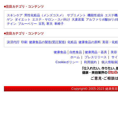
■注目カテゴリ・コンテンツ
スキンケア
男性化粧品（メンズコスメ）
サプリメント
機能性成分
エステ機
ゲン
ダイエット
エステ・サロン・スパ向け
大麦若葉
アルファリポ酸(αリポ
テイン
ブルーベリー
豆乳
寒天
車椅子
■注目カテゴリ・コンテンツ
決済代行
印刷
健康食品の製造(受託製造)
化粧品
健康食品の原料
美容・化粧
健康食品
│
自然食品
│
健康用品・器具
│
美容
ホーム
|
プレスリリース
|
サイ
Cookieポリシー
|
利用規約
|
個人情報保
Copyright© 2005-2023
健康美容