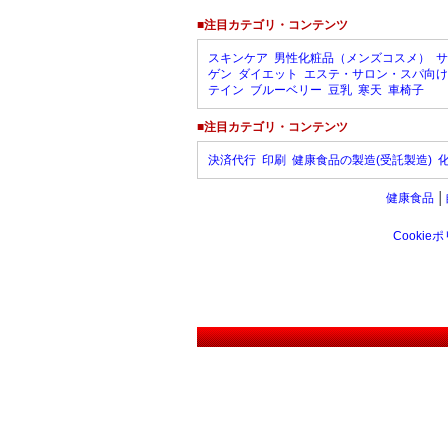
■注目カテゴリ・コンテンツ
スキンケア
男性化粧品（メンズコスメ）
サ
ゲン
ダイエット
エステ・サロン・スパ向け
テイン
ブルーベリー
豆乳
寒天
車椅子
■注目カテゴリ・コンテンツ
決済代行
印刷
健康食品の製造(受託製造)
健康食品
│
Cookie