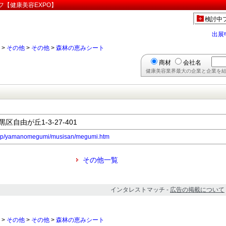
フ【健康美容EXPO】
検討中
出展
>
その他
>
その他
>
森林の恵みシート
商材
会社名
健康美容業界最大の企業と企業を結
黒区自由が丘1-3-27-401
co.jp/yamanomegumi/musisan/megumi.htm
その他一覧
インタレストマッチ -
広告の掲載について
>
その他
>
その他
>
森林の恵みシート