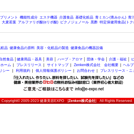
プリメント
機能性成分
エステ機器
介護食品
基礎化粧品
青ミカン(青みかん)
青汁
大麦若葉
アルファリポ酸(αリポ酸)
ピクノジェノール
黒酢
特定保健用食品(トク
化粧品
健康食品の原料
美容・化粧品の製造
健康食品の機器設備
自然食品
│
健康用品・器具
│
美容
│
ハーブ・アロマ
│
団体・学会
│
介護・福祉
│
ホーム
|
プレスリリース
|
サイトマップ
|
Zenken株式会社 会社概要
|
ヘルプ
ポリシー
|
利用規約
|
個人情報保護ポリシー
|
お問合わせ
|
プレスリリース・ニ
Copyright© 2005-2023
健康美容EXPO
[
Zenken株式会社
] All Rights Reserved.