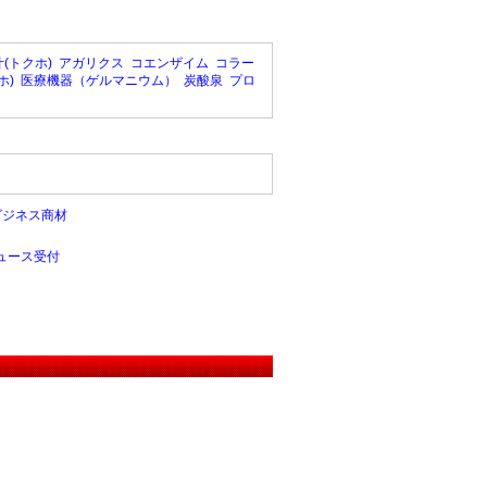
(トクホ)
アガリクス
コエンザイム
コラー
ホ)
医療機器（ゲルマニウム）
炭酸泉
プロ
ビジネス商材
ュース受付