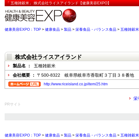
「 五種雑穀米」:株式会社ライスアイランド【健康美容EXPO】
健康美容EXPO：TOP
>
健康食品
>
製品
>
栄養食品・バランス食品
>
五種雑穀米
株式会社ライスアイランド
製品名 ：
五種雑穀米
会社概要 ：
〒500-8322 岐阜県岐阜市香取町３丁目３８番地
http://www.riceisland.co.jp/item/25.htm
栄
PRサイト
健康美容EXPO：TOP
>
健康食品
>
製品
>
栄養食品・バランス食品
>
五種雑穀米