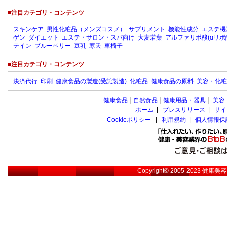
■注目カテゴリ・コンテンツ
スキンケア
男性化粧品（メンズコスメ）
サプリメント
機能性成分
エステ機
ゲン
ダイエット
エステ・サロン・スパ向け
大麦若葉
アルファリポ酸(αリポ
テイン
ブルーベリー
豆乳
寒天
車椅子
■注目カテゴリ・コンテンツ
決済代行
印刷
健康食品の製造(受託製造)
化粧品
健康食品の原料
美容・化粧
健康食品
│
自然食品
│
健康用品・器具
│
美容
ホーム
|
プレスリリース
|
サイ
Cookieポリシー
|
利用規約
|
個人情報保
Copyright© 2005-2023
健康美容