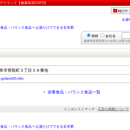
アイランド【健康美容EXPO】
検討中
出展
養食品・バランス食品
>
お湯だけでできる玄米粥
商材
会社名
健康美容業界最大の企業と企業を結
県岐阜市香取町３丁目３８番地
o.jp/item/05.htm
栄養食品・バランス食品一覧
インタレストマッチ -
広告の掲載について
養食品・バランス食品
>
お湯だけでできる玄米粥