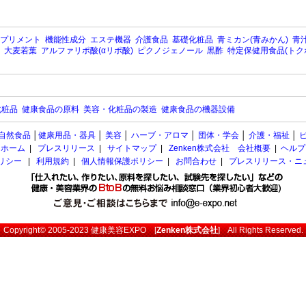
プリメント
機能性成分
エステ機器
介護食品
基礎化粧品
青ミカン(青みかん)
青汁
大麦若葉
アルファリポ酸(αリポ酸)
ピクノジェノール
黒酢
特定保健用食品(トク
化粧品
健康食品の原料
美容・化粧品の製造
健康食品の機器設備
自然食品
│
健康用品・器具
│
美容
│
ハーブ・アロマ
│
団体・学会
│
介護・福祉
│
ホーム
|
プレスリリース
|
サイトマップ
|
Zenken株式会社 会社概要
|
ヘルプ
ポリシー
|
利用規約
|
個人情報保護ポリシー
|
お問合わせ
|
プレスリリース・ニ
Copyright© 2005-2023
健康美容EXPO
[
Zenken株式会社
] All Rights Reserved.