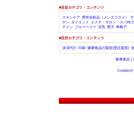
■注目カテゴリ・コンテンツ
スキンケア
男性化粧品（メンズコスメ）
サ
ゲン
ダイエット
エステ・サロン・スパ向け
テイン
ブルーベリー
豆乳
寒天
車椅子
■注目カテゴリ・コンテンツ
決済代行
印刷
健康食品の製造(受託製造)
健康食品
│
Cookie