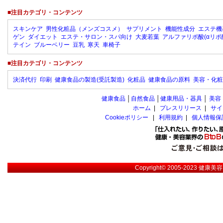
■注目カテゴリ・コンテンツ
スキンケア
男性化粧品（メンズコスメ）
サプリメント
機能性成分
エステ機
ゲン
ダイエット
エステ・サロン・スパ向け
大麦若葉
アルファリポ酸(αリポ
テイン
ブルーベリー
豆乳
寒天
車椅子
■注目カテゴリ・コンテンツ
決済代行
印刷
健康食品の製造(受託製造)
化粧品
健康食品の原料
美容・化粧
健康食品
│
自然食品
│
健康用品・器具
│
美容
ホーム
|
プレスリリース
|
サイ
Cookieポリシー
|
利用規約
|
個人情報保
Copyright© 2005-2023
健康美容