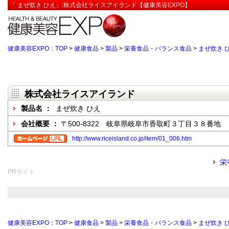
「 まぜ炊き ひえ」:株式会社ライスアイランド【健康美容EXPO】
健康美容EXPO：TOP
>
健康食品
>
製品
>
栄養食品・バランス食品
>
まぜ炊き 
株式会社ライスアイランド
製品名 ：
まぜ炊き ひえ
会社概要 ：
〒500-8322 岐阜県岐阜市香取町３丁目３８番地
http://www.riceisland.co.jp/item/01_006.htm
栄
PRサイト
健康美容EXPO：TOP
>
健康食品
>
製品
>
栄養食品・バランス食品
>
まぜ炊き 