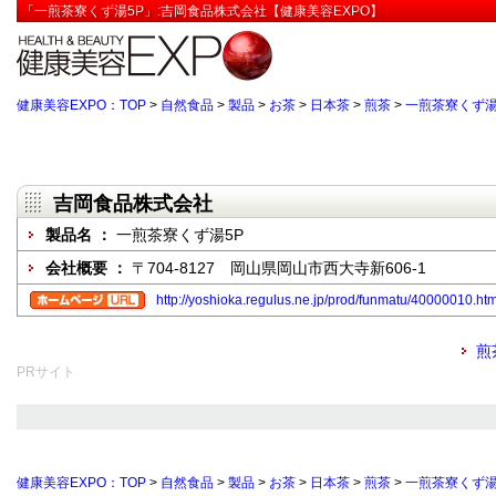
「一煎茶寮くず湯5P」:吉岡食品株式会社【健康美容EXPO】
健康美容EXPO：TOP
>
自然食品
>
製品
>
お茶
>
日本茶
>
煎茶
>
一煎茶寮くず湯
吉岡食品株式会社
製品名 ：
一煎茶寮くず湯5P
会社概要 ：
〒704-8127 岡山県岡山市西大寺新606-1
http://yoshioka.regulus.ne.jp/prod/funmatu/40000010.htm
煎
PRサイト
健康美容EXPO：TOP
>
自然食品
>
製品
>
お茶
>
日本茶
>
煎茶
>
一煎茶寮くず湯