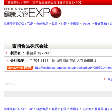
「養健茶8gｘ30P」:吉岡食品株式会社【健康美容EXPO】
健康美容EXPO：TOP
>
自然食品
>
製品
>
お茶
>
中国茶
>
その他
>
養健茶8gｘ3
吉岡食品株式会社
製品名 ：
養健茶8gｘ30P
会社概要 ：
〒704-8127 岡山県岡山市西大寺新606-1
http://yoshioka.regulus.ne.jp/prod/kenkou/40063014.htm
そ
PRサイト
健康美容EXPO：TOP
>
自然食品
>
製品
>
お茶
>
中国茶
>
その他
>
養健茶8gｘ3