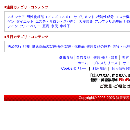
■注目カテゴリ・コンテンツ
スキンケア
男性化粧品（メンズコスメ）
サプリメント
機能性成分
エステ機
ゲン
ダイエット
エステ・サロン・スパ向け
大麦若葉
アルファリポ酸(αリポ
テイン
ブルーベリー
豆乳
寒天
車椅子
■注目カテゴリ・コンテンツ
決済代行
印刷
健康食品の製造(受託製造)
化粧品
健康食品の原料
美容・化粧
健康食品
│
自然食品
│
健康用品・器具
│
美容
ホーム
|
プレスリリース
|
サイ
Cookieポリシー
|
利用規約
|
個人情報保
Copyright© 2005-2023
健康美容