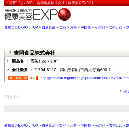
「雪茶1.2gｘ20P」:吉岡食品株式会社【健康美容EXPO】
健康美容EXPO：TOP
>
自然食品
>
製品
>
お茶
>
中国茶
>
その他
>
雪茶1.2gｘ2
吉岡食品株式会社
製品名 ：
雪茶1.2gｘ20P
会社概要 ：
〒704-8127 岡山県岡山市西大寺新606-1
http://yoshioka.regulus.ne.jp/prod/kenkou/40062004.htm
そ
PRサイト
健康美容EXPO：TOP
>
自然食品
>
製品
>
お茶
>
中国茶
>
その他
>
雪茶1.2gｘ2