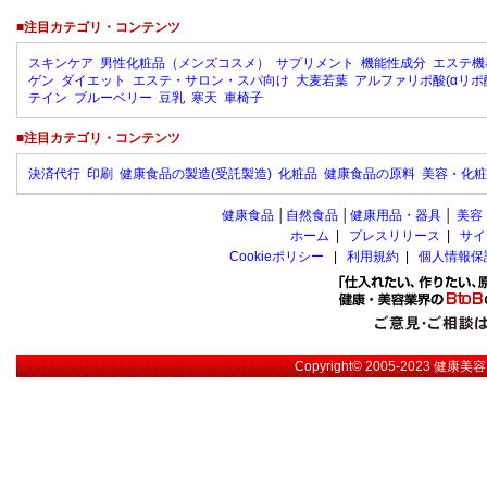
■注目カテゴリ・コンテンツ
スキンケア
男性化粧品（メンズコスメ）
サプリメント
機能性成分
エステ機
ゲン
ダイエット
エステ・サロン・スパ向け
大麦若葉
アルファリポ酸(αリポ
テイン
ブルーベリー
豆乳
寒天
車椅子
■注目カテゴリ・コンテンツ
決済代行
印刷
健康食品の製造(受託製造)
化粧品
健康食品の原料
美容・化粧
健康食品
│
自然食品
│
健康用品・器具
│
美容
ホーム
|
プレスリリース
|
サイ
Cookieポリシー
|
利用規約
|
個人情報保
Copyright© 2005-2023
健康美容