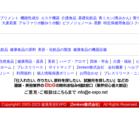
プリメント
機能性成分
エステ機器
介護食品
基礎化粧品
青ミカン(青みかん)
青汁
大麦若葉
アルファリポ酸(αリポ酸)
ピクノジェノール
黒酢
特定保健用食品(トク
化粧品
健康食品の原料
美容・化粧品の製造
健康食品の機器設備
自然食品
│
健康用品・器具
│
美容
│
ハーブ・アロマ
│
団体・学会
│
介護・福祉
│
ホーム
|
プレスリリース
|
サイトマップ
|
Zenken株式会社 会社概要
|
ヘルプ
ポリシー
|
利用規約
|
個人情報保護ポリシー
|
お問合わせ
|
プレスリリース・ニ
Copyright© 2005-2023
健康美容EXPO
[
Zenken株式会社
] All Rights Reserved.