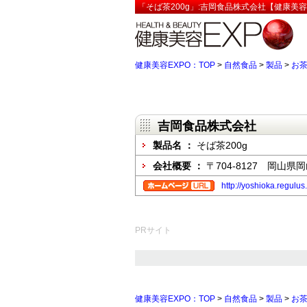
「そば茶200g」:吉岡食品株式会社【健康美容
健康美容EXPO：TOP
>
自然食品
>
製品
>
お
吉岡食品株式会社
製品名 ：
そば茶200g
会社概要 ：
〒704-8127 岡山県
http://yoshioka.regulu
PRサイト
健康美容EXPO：TOP
>
自然食品
>
製品
>
お