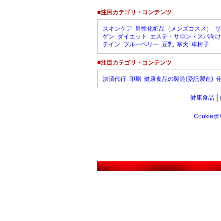
■注目カテゴリ・コンテンツ
スキンケア
男性化粧品（メンズコスメ）
サ
ゲン
ダイエット
エステ・サロン・スパ向け
テイン
ブルーベリー
豆乳
寒天
車椅子
■注目カテゴリ・コンテンツ
決済代行
印刷
健康食品の製造(受託製造)
健康食品
│
Cookie