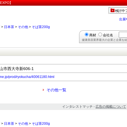
EXPO】
検討中
出展
茶
>
日本茶
>
その他
>
そば茶200g
商材
会社名
健康美容業界最大の企業と企業を結
岡山市西大寺新606-1
s.ne.jp/prod/ryokucha/40061180.html
その他一覧
インタレストマッチ -
広告の掲載について
茶
>
日本茶
>
その他
>
そば茶200g