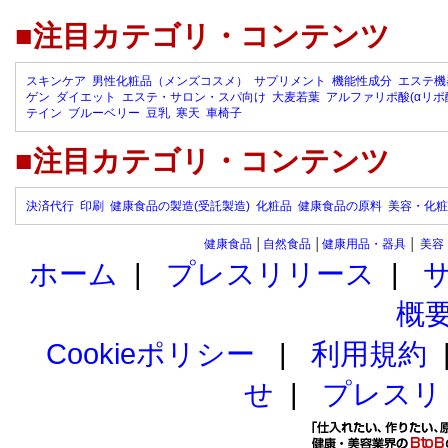
■注目カテゴリ・コンテンツ
スキンケア
男性化粧品（メンズコスメ）
サプリメント
機能性成分
エステ機
ゲン
ダイエット
エステ・サロン・スパ向け
大麦若葉
アルファリポ酸(αリポ
テイン
ブルーベリー
豆乳
寒天
車椅子
■注目カテゴリ・コンテンツ
決済代行
印刷
健康食品の製造(受託製造)
化粧品
健康食品の原料
美容・化粧
健康食品
│
自然食品
│
健康用品・器具
│
美容
ホーム
|
プレスリリース
|
概
Cookieポリシー
|
利用規約
せ
|
プレスリ