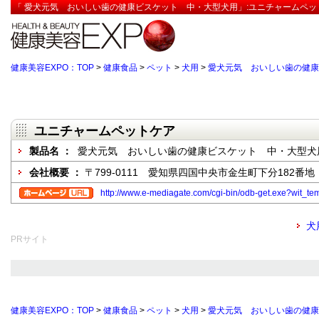
「 愛犬元気 おいしい歯の健康ビスケット 中・大型犬用」:ユニチャームペッ
健康美容EXPO：TOP
>
健康食品
>
ペット
>
犬用
>
愛犬元気 おいしい歯の健康
ユニチャームペットケア
製品名 ：
愛犬元気 おいしい歯の健康ビスケット 中・大型犬
会社概要 ：
〒799-0111 愛知県四国中央市金生町下分182番地
http://www.e-mediagate.com/cgi-bin/odb-get.exe?wit_
犬
PRサイト
健康美容EXPO：TOP
>
健康食品
>
ペット
>
犬用
>
愛犬元気 おいしい歯の健康