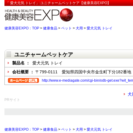
「 愛犬元気 トレイ」:ユニチャームペットケア【健康美容EXPO】
健康美容EXPO：TOP
>
健康食品
>
ペット
>
犬用
>
愛犬元気 トレイ
ユニチャームペットケア
製品名 ：
愛犬元気 トレイ
会社概要 ：
〒799-0111 愛知県四国中央市金生町下分182番地
http://www.e-mediagate.com/cgi-bin/odb-get.exe?wit_
犬
PRサイト
健康美容EXPO：TOP
>
健康食品
>
ペット
>
犬用
>
愛犬元気 トレイ