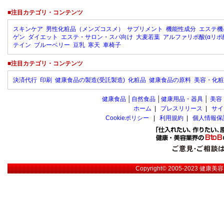
■注目カテゴリ・コンテンツ
スキンケア
男性化粧品（メンズコスメ）
サプリメント
機能性成分
エステ機
ゲン
ダイエット
エステ・サロン・スパ向け
大麦若葉
アルファリポ酸(αリポ
テイン
ブルーベリー
豆乳
寒天
車椅子
■注目カテゴリ・コンテンツ
決済代行
印刷
健康食品の製造(受託製造)
化粧品
健康食品の原料
美容・化粧
健康食品
│
自然食品
│
健康用品・器具
│
美容
ホーム
|
プレスリリース
|
サイ
Cookieポリシー
|
利用規約
|
個人情報保
Copyright© 2005-2023
健康美容