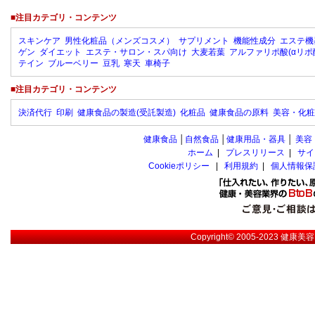
■注目カテゴリ・コンテンツ
スキンケア
男性化粧品（メンズコスメ）
サプリメント
機能性成分
エステ機
ゲン
ダイエット
エステ・サロン・スパ向け
大麦若葉
アルファリポ酸(αリポ
テイン
ブルーベリー
豆乳
寒天
車椅子
■注目カテゴリ・コンテンツ
決済代行
印刷
健康食品の製造(受託製造)
化粧品
健康食品の原料
美容・化粧
健康食品
│
自然食品
│
健康用品・器具
│
美容
ホーム
|
プレスリリース
|
サイ
Cookieポリシー
|
利用規約
|
個人情報保
Copyright© 2005-2023
健康美容