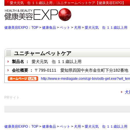
「 愛犬元気 缶 １１歳以上用」:ユニチャームペットケア【健康美容EXPO】
健康美容EXPO：TOP
>
健康食品
>
ペット
>
犬用
>
愛犬元気 缶 １１歳以上用
ユニチャームペットケア
製品名 ：
愛犬元気 缶 １１歳以上用
会社概要 ：
〒799-0111 愛知県四国中央市金生町下分182番地
http://www.e-mediagate.com/cgi-bin/odb-get.exe?wit_
犬
PRサイト
健康美容EXPO：TOP
>
健康食品
>
ペット
>
犬用
>
愛犬元気 缶 １１歳以上用