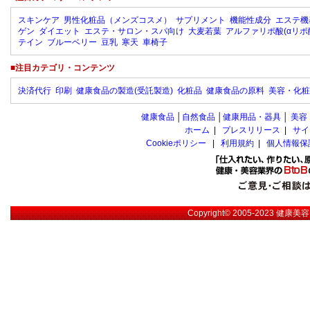
スキンケア
男性化粧品（メンズコスメ）
サプリメント
機能性成分
エステ機
ゲン
ダイエット
エステ・サロン・スパ向け
大麦若葉
アルファリポ酸(αリポ
テイン
ブルーベリー
豆乳
寒天
車椅子
■注目カテゴリ・コンテンツ
決済代行
印刷
健康食品の製造(受託製造)
化粧品
健康食品の原料
美容・化粧
健康食品
│
自然食品
│
健康用品・器具
│
美容
ホーム
|
プレスリリース
|
サイ
Cookieポリシー
|
利用規約
|
個人情報保
Copyright© 2005-2023
健康美容