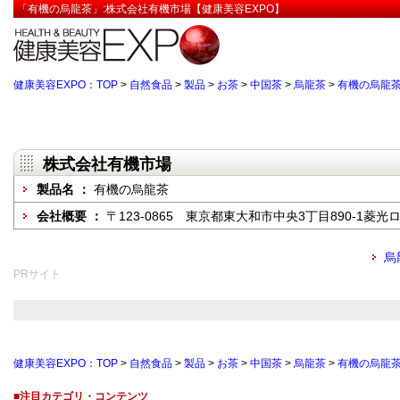
「有機の烏龍茶」:株式会社有機市場【健康美容EXPO】
健康美容EXPO：TOP
>
自然食品
>
製品
>
お茶
>
中国茶
>
烏龍茶
>
有機の烏龍
株式会社有機市場
製品名 ：
有機の烏龍茶
会社概要 ：
〒123-0865 東京都東大和市中央3丁目890-1菱
烏
PRサイト
健康美容EXPO：TOP
>
自然食品
>
製品
>
お茶
>
中国茶
>
烏龍茶
>
有機の烏龍
■注目カテゴリ・コンテンツ