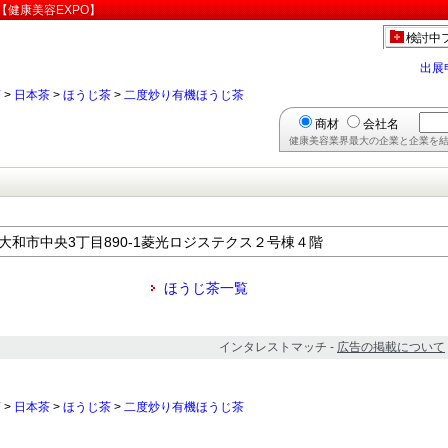
健康美容EXPO】
検討中
出展
茶
>
日本茶
>
ほうじ茶
>
二度炒り有機ほうじ茶
商材
会社名
健康美容業界最大の企業と企業を結
都東大和市中央3丁目890-1菱光ロジステクス２号棟４階
ほうじ茶一覧
インタレストマッチ -
広告の掲載について
茶
>
日本茶
>
ほうじ茶
>
二度炒り有機ほうじ茶