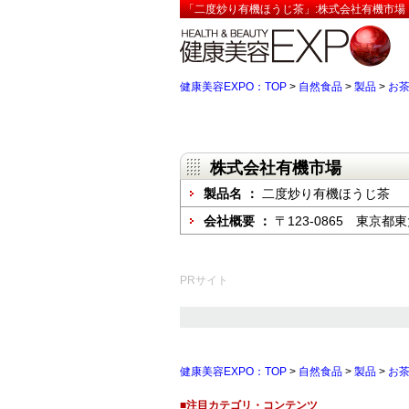
「二度炒り有機ほうじ茶」:株式会社有機市場【
健康美容EXPO：TOP
>
自然食品
>
製品
>
お
株式会社有機市場
製品名 ：
二度炒り有機ほうじ茶
会社概要 ：
〒123-0865 東京
PRサイト
健康美容EXPO：TOP
>
自然食品
>
製品
>
お
■注目カテゴリ・コンテンツ