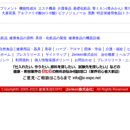
プリメント
機能性成分
エステ機器
介護食品
基礎化粧品
青ミカン(青みかん)
青汁
大麦若葉
アルファリポ酸(αリポ酸)
ピクノジェノール
黒酢
特定保健用食品(トク
化粧品
健康食品の原料
美容・化粧品の製造
健康食品の機器設備
自然食品
│
健康用品・器具
│
美容
│
ハーブ・アロマ
│
団体・学会
│
介護・福祉
│
ホーム
|
プレスリリース
|
サイトマップ
|
Zenken株式会社 会社概要
|
ヘルプ
ポリシー
|
利用規約
|
個人情報保護ポリシー
|
お問合わせ
|
プレスリリース・ニ
Copyright© 2005-2023
健康美容EXPO
[
Zenken株式会社
] All Rights Reserved.