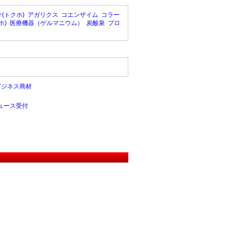
(トクホ)
アガリクス
コエンザイム
コラー
ホ)
医療機器（ゲルマニウム）
炭酸泉
プロ
ビジネス商材
ュース受付