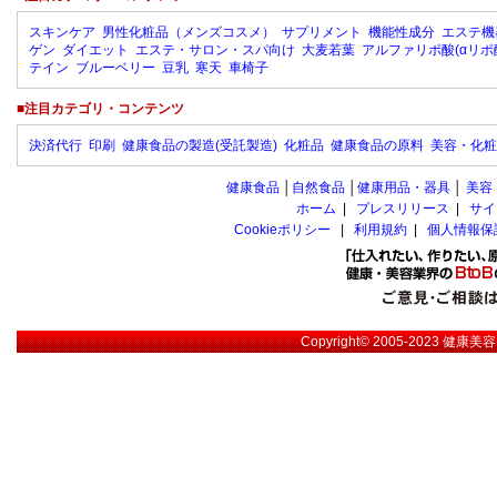
スキンケア
男性化粧品（メンズコスメ）
サプリメント
機能性成分
エステ機
ゲン
ダイエット
エステ・サロン・スパ向け
大麦若葉
アルファリポ酸(αリポ
テイン
ブルーベリー
豆乳
寒天
車椅子
■注目カテゴリ・コンテンツ
決済代行
印刷
健康食品の製造(受託製造)
化粧品
健康食品の原料
美容・化粧
健康食品
│
自然食品
│
健康用品・器具
│
美容
ホーム
|
プレスリリース
|
サイ
Cookieポリシー
|
利用規約
|
個人情報保
Copyright© 2005-2023
健康美容