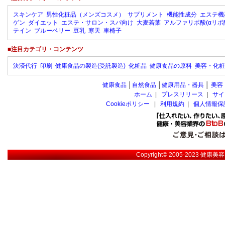
スキンケア
男性化粧品（メンズコスメ）
サプリメント
機能性成分
エステ機
ゲン
ダイエット
エステ・サロン・スパ向け
大麦若葉
アルファリポ酸(αリポ
テイン
ブルーベリー
豆乳
寒天
車椅子
■注目カテゴリ・コンテンツ
決済代行
印刷
健康食品の製造(受託製造)
化粧品
健康食品の原料
美容・化粧
健康食品
│
自然食品
│
健康用品・器具
│
美容
ホーム
|
プレスリリース
|
サイ
Cookieポリシー
|
利用規約
|
個人情報保
Copyright© 2005-2023
健康美容