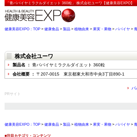
「青パパイヤミラクルダイエット 360粒」:株式会社ユーワ【健康美容EXPO】
健康美容EXPO：TOP
>
健康食品
>
製品
>
植物由来
>
果実・果物
>
パパイヤ
>
株式会社ユーワ
製品名 ：
青パパイヤミラクルダイエット 360粒
会社概要 ：
〒207-0015 東京都東大和市中央3丁目890-1
パ
PRサイト
健康美容EXPO：TOP
>
健康食品
>
製品
>
植物由来
>
果実・果物
>
パパイヤ
>
■注目カテゴリ・コンテンツ