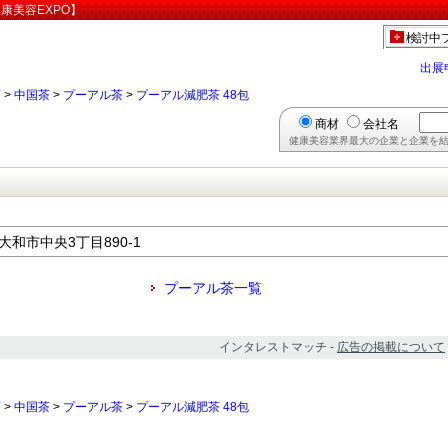
康美容EXPO】
検討中
出展
茶
>
中国茶
>
プーアル茶
>
プーアル減肥茶 48包
商材
会社名
健康美容業界最大の企業と企業を結
東大和市中央3丁目890-1
プーアル茶一覧
インタレストマッチ -
広告の掲載について
茶
>
中国茶
>
プーアル茶
>
プーアル減肥茶 48包