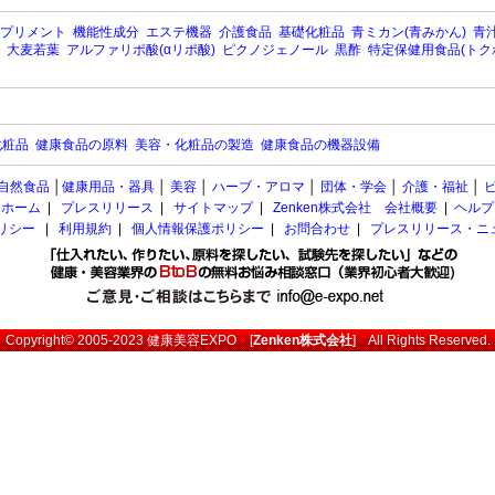
プリメント
機能性成分
エステ機器
介護食品
基礎化粧品
青ミカン(青みかん)
青汁
大麦若葉
アルファリポ酸(αリポ酸)
ピクノジェノール
黒酢
特定保健用食品(トク
化粧品
健康食品の原料
美容・化粧品の製造
健康食品の機器設備
自然食品
│
健康用品・器具
│
美容
│
ハーブ・アロマ
│
団体・学会
│
介護・福祉
│
ホーム
|
プレスリリース
|
サイトマップ
|
Zenken株式会社 会社概要
|
ヘルプ
ポリシー
|
利用規約
|
個人情報保護ポリシー
|
お問合わせ
|
プレスリリース・ニ
Copyright© 2005-2023
健康美容EXPO
[
Zenken株式会社
] All Rights Reserved.