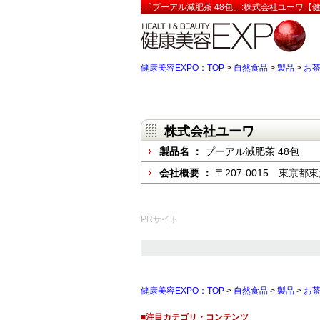
「プーアル減肥茶 48包」:株式会社ユーワ【健
健康美容EXPO：TOP
>
自然食品
>
製品
>
お
株式会社ユーワ
製品名 ：
プーアル減肥茶 48包
会社概要 ：
〒207-0015 東京都
PRサイト
健康美容EXPO：TOP
>
自然食品
>
製品
>
お
■注目カテゴリ・コンテンツ