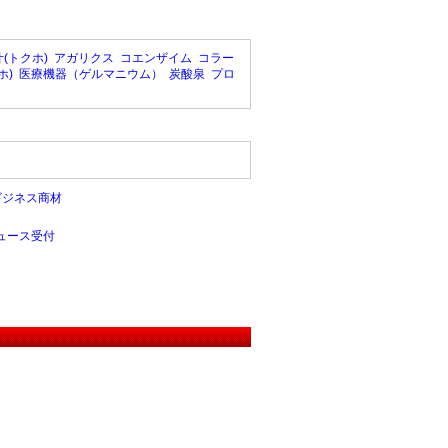
(トクホ)
アガリクス
コエンザイム
コラー
ホ)
医療機器（ゲルマニウム）
炭酸泉
プロ
ビジネス商材
ュース受付