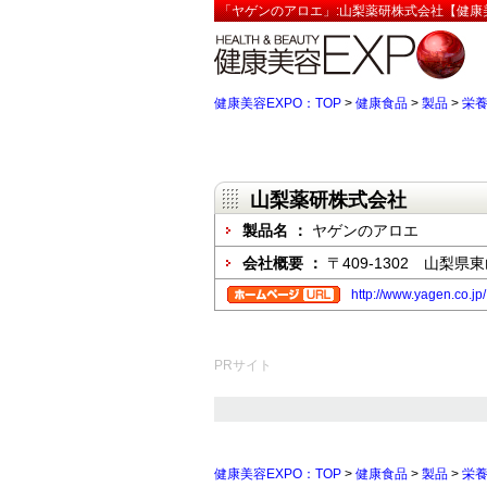
「ヤゲンのアロエ」:山梨薬研株式会社【健康美
健康美容EXPO：TOP
>
健康食品
>
製品
>
栄
山梨薬研株式会社
製品名 ：
ヤゲンのアロエ
会社概要 ：
〒409-1302 山梨県
http://www.yagen.co.jp/
PRサイト
健康美容EXPO：TOP
>
健康食品
>
製品
>
栄