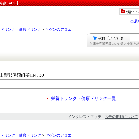
容EXPO】
検討中
出展
養ドリンク・健康ドリンク
>
ヤゲンのアロエ
商材
会社名
健康美容業界最大の企業と企業を結
東山梨郡勝沼町菱山4730
栄養ドリンク・健康ドリンク一覧
インタレストマッチ -
広告の掲載について
養ドリンク・健康ドリンク
>
ヤゲンのアロエ