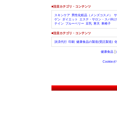
■注目カテゴリ・コンテンツ
スキンケア
男性化粧品（メンズコスメ）
サ
ゲン
ダイエット
エステ・サロン・スパ向け
テイン
ブルーベリー
豆乳
寒天
車椅子
■注目カテゴリ・コンテンツ
決済代行
印刷
健康食品の製造(受託製造)
健康食品
│
Cookie