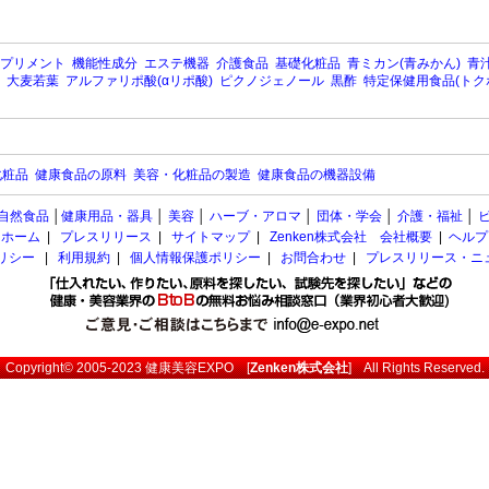
プリメント
機能性成分
エステ機器
介護食品
基礎化粧品
青ミカン(青みかん)
青汁
大麦若葉
アルファリポ酸(αリポ酸)
ピクノジェノール
黒酢
特定保健用食品(トク
化粧品
健康食品の原料
美容・化粧品の製造
健康食品の機器設備
自然食品
│
健康用品・器具
│
美容
│
ハーブ・アロマ
│
団体・学会
│
介護・福祉
│
ホーム
|
プレスリリース
|
サイトマップ
|
Zenken株式会社 会社概要
|
ヘルプ
ポリシー
|
利用規約
|
個人情報保護ポリシー
|
お問合わせ
|
プレスリリース・ニ
Copyright© 2005-2023
健康美容EXPO
[
Zenken株式会社
] All Rights Reserved.