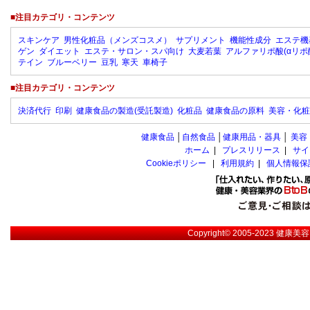
■注目カテゴリ・コンテンツ
スキンケア
男性化粧品（メンズコスメ）
サプリメント
機能性成分
エステ機
ゲン
ダイエット
エステ・サロン・スパ向け
大麦若葉
アルファリポ酸(αリポ
テイン
ブルーベリー
豆乳
寒天
車椅子
■注目カテゴリ・コンテンツ
決済代行
印刷
健康食品の製造(受託製造)
化粧品
健康食品の原料
美容・化粧
健康食品
│
自然食品
│
健康用品・器具
│
美容
ホーム
|
プレスリリース
|
サイ
Cookieポリシー
|
利用規約
|
個人情報保
Copyright© 2005-2023
健康美容