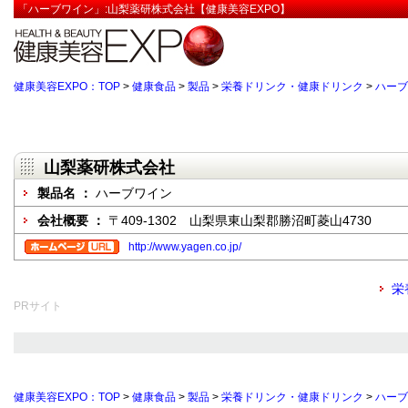
「ハーブワイン」:山梨薬研株式会社【健康美容EXPO】
健康美容EXPO：TOP
>
健康食品
>
製品
>
栄養ドリンク・健康ドリンク
>
ハーブ
山梨薬研株式会社
製品名 ：
ハーブワイン
会社概要 ：
〒409-1302 山梨県東山梨郡勝沼町菱山4730
http://www.yagen.co.jp/
栄
PRサイト
健康美容EXPO：TOP
>
健康食品
>
製品
>
栄養ドリンク・健康ドリンク
>
ハーブ