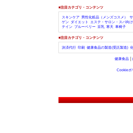
■注目カテゴリ・コンテンツ
スキンケア
男性化粧品（メンズコスメ）
サ
ゲン
ダイエット
エステ・サロン・スパ向け
テイン
ブルーベリー
豆乳
寒天
車椅子
■注目カテゴリ・コンテンツ
決済代行
印刷
健康食品の製造(受託製造)
健康食品
│
Cookie