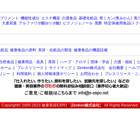
プリメント
機能性成分
エステ機器
介護食品
基礎化粧品
青ミカン(青みかん)
青汁
大麦若葉
アルファリポ酸(αリポ酸)
ピクノジェノール
黒酢
特定保健用食品(トク
化粧品
健康食品の原料
美容・化粧品の製造
健康食品の機器設備
自然食品
│
健康用品・器具
│
美容
│
ハーブ・アロマ
│
団体・学会
│
介護・福祉
│
ホーム
|
プレスリリース
|
サイトマップ
|
Zenken株式会社 会社概要
|
ヘルプ
ポリシー
|
利用規約
|
個人情報保護ポリシー
|
お問合わせ
|
プレスリリース・ニ
Copyright© 2005-2023
健康美容EXPO
[
Zenken株式会社
] All Rights Reserved.