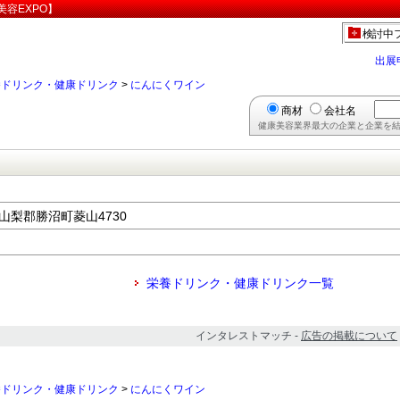
容EXPO】
検討中
出展
養ドリンク・健康ドリンク
>
にんにくワイン
商材
会社名
健康美容業界最大の企業と企業を結
東山梨郡勝沼町菱山4730
栄養ドリンク・健康ドリンク一覧
インタレストマッチ -
広告の掲載について
養ドリンク・健康ドリンク
>
にんにくワイン