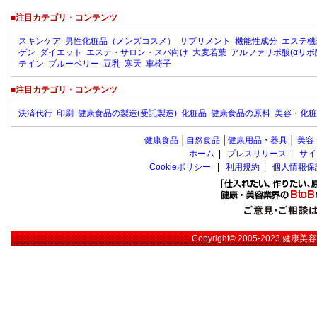
■注目カテゴリ・コンテンツ
スキンケア
男性化粧品（メンズコスメ）
サプリメント
機能性成分
エステ機
ゲン
ダイエット
エステ・サロン・スパ向け
大麦若葉
アルファリポ酸(αリポ
テイン
ブルーベリー
豆乳
寒天
車椅子
■注目カテゴリ・コンテンツ
決済代行
印刷
健康食品の製造(受託製造)
化粧品
健康食品の原料
美容・化粧
健康食品
│
自然食品
│
健康用品・器具
│
美容
ホーム
|
プレスリリース
|
サイ
Cookieポリシー
|
利用規約
|
個人情報保
Copyright© 2005-2023
健康美容