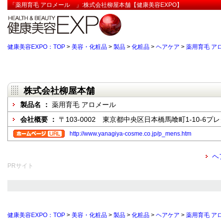
「薬用育毛 アロメール 」:株式会社柳屋本舗【健康美容EXPO】
健康美容EXPO：TOP
>
美容・化粧品
>
製品
>
化粧品
>
ヘアケア
>
薬用育毛 
株式会社柳屋本舗
製品名 ：
薬用育毛 アロメール
会社概要 ：
〒103-0002 東京都中央区日本橋馬喰町1-10-6
http://www.yanagiya-cosme.co.jp/p_mens.htm
ヘ
PRサイト
健康美容EXPO：TOP
>
美容・化粧品
>
製品
>
化粧品
>
ヘアケア
>
薬用育毛 