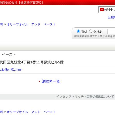
通商株式会社【健康美容EXPO】
検討中
出展
味料
>
オリーブオイル アンド ペースト
商材
会社名
健康美容業界最大の企業と企業を結
 ペースト
都千代田区九段北4丁目1番11号原鉄ビル5階
o.jp/item01.html
調味料一覧
インタレストマッチ -
広告の掲載について
味料
>
オリーブオイル アンド ペースト