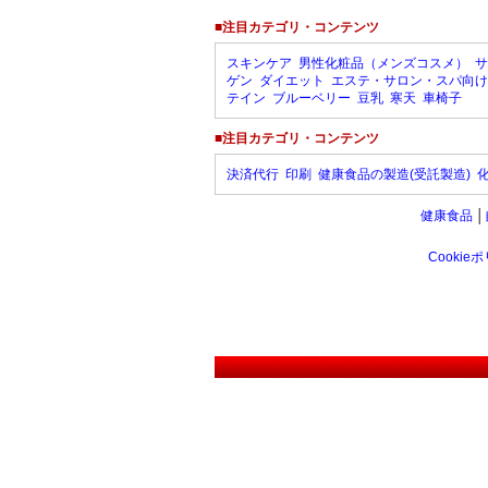
■注目カテゴリ・コンテンツ
スキンケア
男性化粧品（メンズコスメ）
サ
ゲン
ダイエット
エステ・サロン・スパ向け
テイン
ブルーベリー
豆乳
寒天
車椅子
■注目カテゴリ・コンテンツ
決済代行
印刷
健康食品の製造(受託製造)
健康食品
│
Cookie