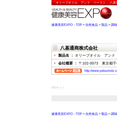
「オリーブオイル アンド ペースト」:八基
健康美容EXPO：TOP
>
自然食品
>
製品
>
調
八基通商株式会社
製品名 ：
オリーブオイル アンド
会社概要 ：
〒102-0073 東京
http://www.yatsumoto.c
PRサイト
健康美容EXPO：TOP
>
自然食品
>
製品
>
調