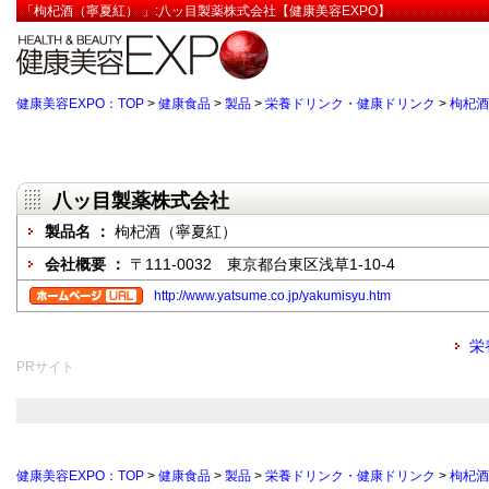
「枸杞酒（寧夏紅） 」:八ッ目製薬株式会社【健康美容EXPO】
健康美容EXPO：TOP
>
健康食品
>
製品
>
栄養ドリンク・健康ドリンク
>
枸杞酒
八ッ目製薬株式会社
製品名 ：
枸杞酒（寧夏紅）
会社概要 ：
〒111-0032 東京都台東区浅草1-10-4
http://www.yatsume.co.jp/yakumisyu.htm
栄
PRサイト
健康美容EXPO：TOP
>
健康食品
>
製品
>
栄養ドリンク・健康ドリンク
>
枸杞酒