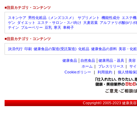
■注目カテゴリ・コンテンツ
スキンケア
男性化粧品（メンズコスメ）
サプリメント
機能性成分
エステ機
ゲン
ダイエット
エステ・サロン・スパ向け
大麦若葉
アルファリポ酸(αリポ
テイン
ブルーベリー
豆乳
寒天
車椅子
■注目カテゴリ・コンテンツ
決済代行
印刷
健康食品の製造(受託製造)
化粧品
健康食品の原料
美容・化粧
健康食品
│
自然食品
│
健康用品・器具
│
美容
ホーム
|
プレスリリース
|
サイ
Cookieポリシー
|
利用規約
|
個人情報保
Copyright© 2005-2023
健康美容