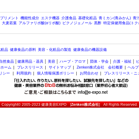
プリメント
機能性成分
エステ機器
介護食品
基礎化粧品
青ミカン(青みかん)
青汁
大麦若葉
アルファリポ酸(αリポ酸)
ピクノジェノール
黒酢
特定保健用食品(トク
化粧品
健康食品の原料
美容・化粧品の製造
健康食品の機器設備
自然食品
│
健康用品・器具
│
美容
│
ハーブ・アロマ
│
団体・学会
│
介護・福祉
│
ホーム
|
プレスリリース
|
サイトマップ
|
Zenken株式会社 会社概要
|
ヘルプ
ポリシー
|
利用規約
|
個人情報保護ポリシー
|
お問合わせ
|
プレスリリース・ニ
Copyright© 2005-2023
健康美容EXPO
[
Zenken株式会社
] All Rights Reserved.