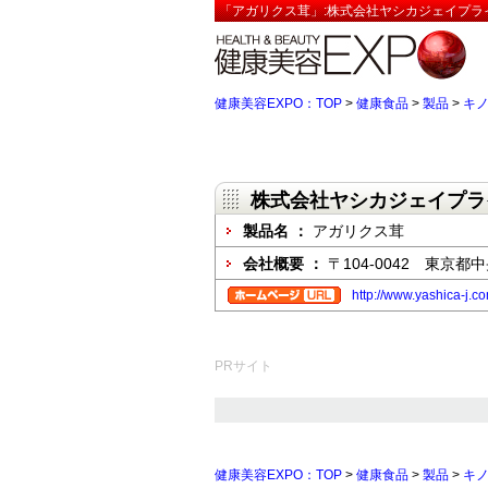
「アガリクス茸」:株式会社ヤシカジェイプラ
健康美容EXPO：TOP
>
健康食品
>
製品
>
キ
株式会社ヤシカジェイプラ
製品名 ：
アガリクス茸
会社概要 ：
〒104-0042 東京
http://www.yashica-j.c
PRサイト
健康美容EXPO：TOP
>
健康食品
>
製品
>
キ