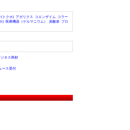
(トクホ)
アガリクス
コエンザイム
コラー
ホ)
医療機器（ゲルマニウム）
炭酸泉
プロ
ビジネス商材
ュース受付