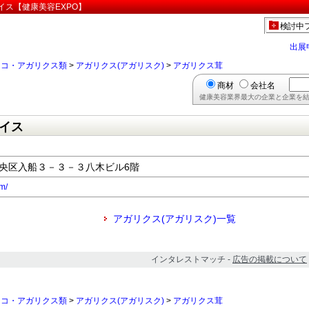
イス【健康美容EXPO】
検討中
出展
ノコ・アガリクス類
>
アガリクス(アガリスク)
>
アガリクス茸
商材
会社名
健康美容業界最大の企業と企業を結
イス
都中央区入船３－３－３八木ビル6階
om/
アガリクス(アガリスク)一覧
インタレストマッチ -
広告の掲載について
ノコ・アガリクス類
>
アガリクス(アガリスク)
>
アガリクス茸