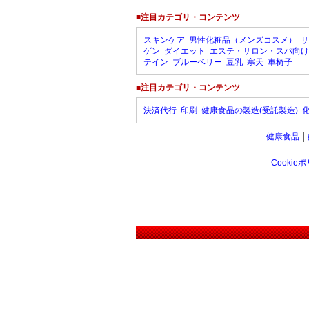
■注目カテゴリ・コンテンツ
スキンケア
男性化粧品（メンズコスメ）
サ
ゲン
ダイエット
エステ・サロン・スパ向け
テイン
ブルーベリー
豆乳
寒天
車椅子
■注目カテゴリ・コンテンツ
決済代行
印刷
健康食品の製造(受託製造)
健康食品
│
Cookie