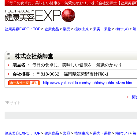
「毎日の食卓に、美味しい健康を 筑紫のかおり」:株式会社薬師堂【健康美容E
健康美容EXPO：TOP
>
健康食品
>
製品
>
植物由来
>
果実・果物
>
梅(ウメ)
>
毎
株式会社薬師堂
製品名 ：
毎日の食卓に、美味しい健康を 筑紫のかおり
会社概要 ：
〒818-0062 福岡県筑紫野市針摺8-1
http://www.yakushido.com/syouhin/syouhin_sizen.htm
梅
PRサイト
健康美容EXPO：TOP
>
健康食品
>
製品
>
植物由来
>
果実・果物
>
梅(ウメ)
>
毎