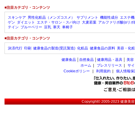
■注目カテゴリ・コンテンツ
スキンケア
男性化粧品（メンズコスメ）
サプリメント
機能性成分
エステ機
ゲン
ダイエット
エステ・サロン・スパ向け
大麦若葉
アルファリポ酸(αリポ
テイン
ブルーベリー
豆乳
寒天
車椅子
■注目カテゴリ・コンテンツ
決済代行
印刷
健康食品の製造(受託製造)
化粧品
健康食品の原料
美容・化粧
健康食品
│
自然食品
│
健康用品・器具
│
美容
ホーム
|
プレスリリース
|
サイ
Cookieポリシー
|
利用規約
|
個人情報保
Copyright© 2005-2023
健康美容