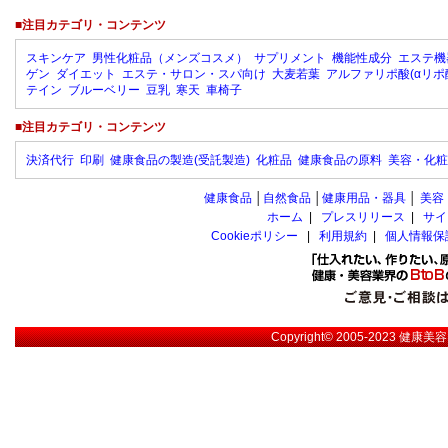
■注目カテゴリ・コンテンツ
スキンケア
男性化粧品（メンズコスメ）
サプリメント
機能性成分
エステ機
ゲン
ダイエット
エステ・サロン・スパ向け
大麦若葉
アルファリポ酸(αリポ
テイン
ブルーベリー
豆乳
寒天
車椅子
■注目カテゴリ・コンテンツ
決済代行
印刷
健康食品の製造(受託製造)
化粧品
健康食品の原料
美容・化粧
健康食品
│
自然食品
│
健康用品・器具
│
美容
ホーム
|
プレスリリース
|
サイ
Cookieポリシー
|
利用規約
|
個人情報保
Copyright© 2005-2023
健康美容