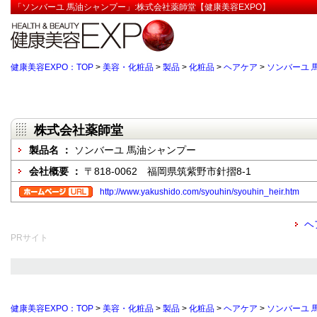
「ソンバーユ 馬油シャンプー」:株式会社薬師堂【健康美容EXPO】
健康美容EXPO：TOP
>
美容・化粧品
>
製品
>
化粧品
>
ヘアケア
>
ソンバーユ 
株式会社薬師堂
製品名 ：
ソンバーユ 馬油シャンプー
会社概要 ：
〒818-0062 福岡県筑紫野市針摺8-1
http://www.yakushido.com/syouhin/syouhin_heir.htm
ヘ
PRサイト
健康美容EXPO：TOP
>
美容・化粧品
>
製品
>
化粧品
>
ヘアケア
>
ソンバーユ 