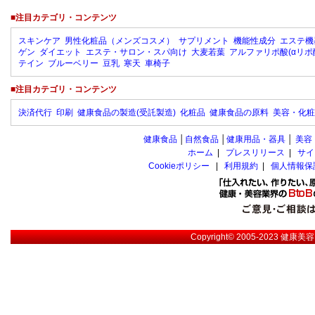
■注目カテゴリ・コンテンツ
スキンケア
男性化粧品（メンズコスメ）
サプリメント
機能性成分
エステ機
ゲン
ダイエット
エステ・サロン・スパ向け
大麦若葉
アルファリポ酸(αリポ
テイン
ブルーベリー
豆乳
寒天
車椅子
■注目カテゴリ・コンテンツ
決済代行
印刷
健康食品の製造(受託製造)
化粧品
健康食品の原料
美容・化粧
健康食品
│
自然食品
│
健康用品・器具
│
美容
ホーム
|
プレスリリース
|
サイ
Cookieポリシー
|
利用規約
|
個人情報保
Copyright© 2005-2023
健康美容