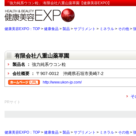
「強力純系ウコン粒」:有限会社八重山薬草園【健康美容EXPO】
健康美容EXPO：TOP
>
健康食品
>
製品
>
サプリメント
>
ミネラル
>
その他
>
有限会社八重山薬草園
製品名 ：
強力純系ウコン粒
会社概要 ：
〒907-0012 沖縄県石垣市美崎7-2
http://www.ukon-jp.com/
そ
PRサイト
健康美容EXPO：TOP
>
健康食品
>
製品
>
サプリメント
>
ミネラル
>
その他
>