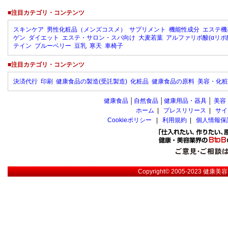
■注目カテゴリ・コンテンツ
スキンケア
男性化粧品（メンズコスメ）
サプリメント
機能性成分
エステ機
ゲン
ダイエット
エステ・サロン・スパ向け
大麦若葉
アルファリポ酸(αリポ
テイン
ブルーベリー
豆乳
寒天
車椅子
■注目カテゴリ・コンテンツ
決済代行
印刷
健康食品の製造(受託製造)
化粧品
健康食品の原料
美容・化粧
健康食品
│
自然食品
│
健康用品・器具
│
美容
ホーム
|
プレスリリース
|
サイ
Cookieポリシー
|
利用規約
|
個人情報保
Copyright© 2005-2023
健康美容