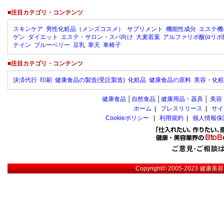
■注目カテゴリ・コンテンツ
スキンケア
男性化粧品（メンズコスメ）
サプリメント
機能性成分
エステ機
ゲン
ダイエット
エステ・サロン・スパ向け
大麦若葉
アルファリポ酸(αリポ
テイン
ブルーベリー
豆乳
寒天
車椅子
■注目カテゴリ・コンテンツ
決済代行
印刷
健康食品の製造(受託製造)
化粧品
健康食品の原料
美容・化粧
健康食品
│
自然食品
│
健康用品・器具
│
美容
ホーム
|
プレスリリース
|
サイ
Cookieポリシー
|
利用規約
|
個人情報保
Copyright© 2005-2023
健康美容