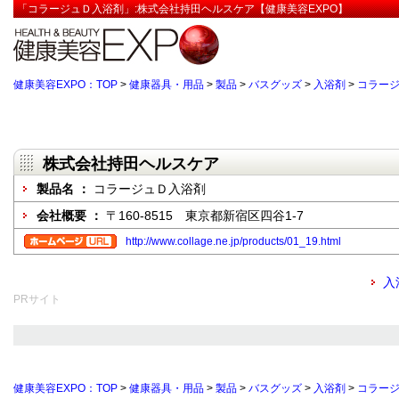
「コラージュＤ入浴剤」:株式会社持田ヘルスケア【健康美容EXPO】
健康美容EXPO：TOP
>
健康器具・用品
>
製品
>
バスグッズ
>
入浴剤
>
コラー
株式会社持田ヘルスケア
製品名 ：
コラージュＤ入浴剤
会社概要 ：
〒160-8515 東京都新宿区四谷1-7
http://www.collage.ne.jp/products/01_19.html
入
PRサイト
健康美容EXPO：TOP
>
健康器具・用品
>
製品
>
バスグッズ
>
入浴剤
>
コラー