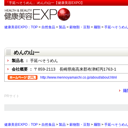
「手延べそうめん」:めんの山一【健康美容EXPO】
健康美容EXPO：TOP
>
自然食品
>
製品
>
穀物類・豆類
>
麺類
>
手延べそうめ
めんの山一
製品名 ：
手延べそうめん
会社概要 ：
〒859-2113 長崎県南高来郡布津町丙1763-1
http://www.mennoyamaichi.co.jp/about/about.html
麺
PRサイト
健康美容EXPO：TOP
>
自然食品
>
製品
>
穀物類・豆類
>
麺類
>
手延べそうめ