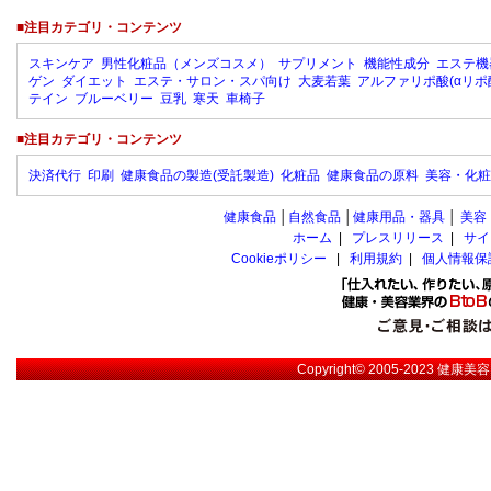
■注目カテゴリ・コンテンツ
スキンケア
男性化粧品（メンズコスメ）
サプリメント
機能性成分
エステ機
ゲン
ダイエット
エステ・サロン・スパ向け
大麦若葉
アルファリポ酸(αリポ
テイン
ブルーベリー
豆乳
寒天
車椅子
■注目カテゴリ・コンテンツ
決済代行
印刷
健康食品の製造(受託製造)
化粧品
健康食品の原料
美容・化粧
健康食品
│
自然食品
│
健康用品・器具
│
美容
ホーム
|
プレスリリース
|
サイ
Cookieポリシー
|
利用規約
|
個人情報保
Copyright© 2005-2023
健康美容