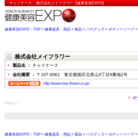
「チャイナース」:株式会社メイフラワー【健康美容EXPO】
健康美容EXPO：TOP
>
健康器具・用品
>
製品
>
バスグッズ
>
ボディーソープ
株式会社メイフラワー
製品名 ：
チャイナース
会社概要 ：
〒107-0061 東京都港区北青山3丁目9番地2号
http://www.may-flower.co.jp/
ボ
PRサイト
健康美容EXPO：TOP
>
健康器具・用品
>
製品
>
バスグッズ
>
ボディーソープ