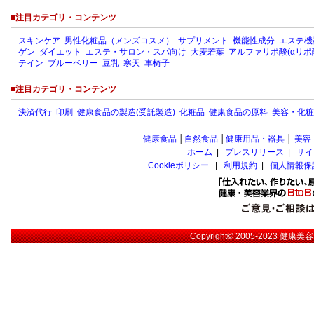
■注目カテゴリ・コンテンツ
スキンケア
男性化粧品（メンズコスメ）
サプリメント
機能性成分
エステ機
ゲン
ダイエット
エステ・サロン・スパ向け
大麦若葉
アルファリポ酸(αリポ
テイン
ブルーベリー
豆乳
寒天
車椅子
■注目カテゴリ・コンテンツ
決済代行
印刷
健康食品の製造(受託製造)
化粧品
健康食品の原料
美容・化粧
健康食品
│
自然食品
│
健康用品・器具
│
美容
ホーム
|
プレスリリース
|
サイ
Cookieポリシー
|
利用規約
|
個人情報保
Copyright© 2005-2023
健康美容