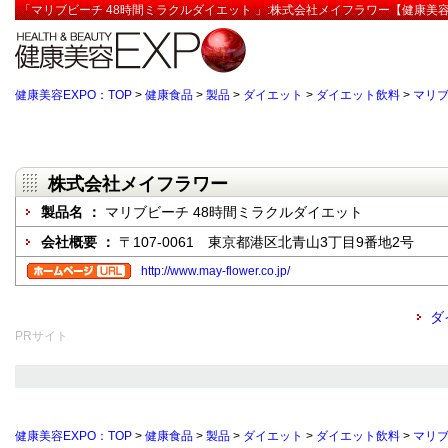
「マリブビーチ 48時間ミラクルダイエット 」:株式会社メイフラワー【健康美容
健康美容EXPO：TOP
>
健康食品
>
製品
>
ダイエット
>
ダイエット飲料
>
マリブ
株式会社メイフラワー
製品名 ：
マリブビーチ 48時間ミラクルダイエット
会社概要 ：
〒107-0061 東京都港区北青山3丁目9番地2号
http://www.may-flower.co.jp/
ダ
PRサイト
健康美容EXPO：TOP
>
健康食品
>
製品
>
ダイエット
>
ダイエット飲料
>
マリブ