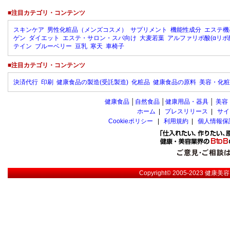
■注目カテゴリ・コンテンツ
スキンケア
男性化粧品（メンズコスメ）
サプリメント
機能性成分
エステ機
ゲン
ダイエット
エステ・サロン・スパ向け
大麦若葉
アルファリポ酸(αリポ
テイン
ブルーベリー
豆乳
寒天
車椅子
■注目カテゴリ・コンテンツ
決済代行
印刷
健康食品の製造(受託製造)
化粧品
健康食品の原料
美容・化粧
健康食品
│
自然食品
│
健康用品・器具
│
美容
ホーム
|
プレスリリース
|
サイ
Cookieポリシー
|
利用規約
|
個人情報保
Copyright© 2005-2023
健康美容