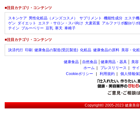
■注目カテゴリ・コンテンツ
スキンケア
男性化粧品（メンズコスメ）
サプリメント
機能性成分
エステ機
ゲン
ダイエット
エステ・サロン・スパ向け
大麦若葉
アルファリポ酸(αリポ
テイン
ブルーベリー
豆乳
寒天
車椅子
■注目カテゴリ・コンテンツ
決済代行
印刷
健康食品の製造(受託製造)
化粧品
健康食品の原料
美容・化粧
健康食品
│
自然食品
│
健康用品・器具
│
美容
ホーム
|
プレスリリース
|
サイ
Cookieポリシー
|
利用規約
|
個人情報保
Copyright© 2005-2023
健康美容