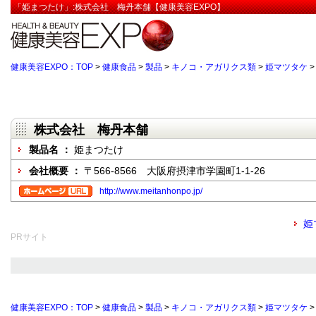
「姫まつたけ」:株式会社 梅丹本舗【健康美容EXPO】
健康美容EXPO：TOP
>
健康食品
>
製品
>
キノコ・アガリクス類
>
姫マツタケ
株式会社 梅丹本舗
製品名 ：
姫まつたけ
会社概要 ：
〒566-8566 大阪府摂津市学園町1-1-26
http://www.meitanhonpo.jp/
姫
PRサイト
健康美容EXPO：TOP
>
健康食品
>
製品
>
キノコ・アガリクス類
>
姫マツタケ