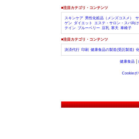
■注目カテゴリ・コンテンツ
スキンケア
男性化粧品（メンズコスメ）
サ
ゲン
ダイエット
エステ・サロン・スパ向け
テイン
ブルーベリー
豆乳
寒天
車椅子
■注目カテゴリ・コンテンツ
決済代行
印刷
健康食品の製造(受託製造)
健康食品
│
Cookie