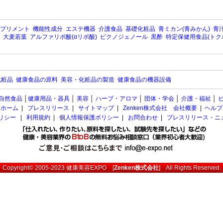
プリメント
機能性成分
エステ機器
介護食品
基礎化粧品
青ミカン(青みかん)
青汁
大麦若葉
アルファリポ酸(αリポ酸)
ピクノジェノール
黒酢
特定保健用食品(トク
化粧品
健康食品の原料
美容・化粧品の製造
健康食品の機器設備
自然食品
│
健康用品・器具
│
美容
│
ハーブ・アロマ
│
団体・学会
│
介護・福祉
│
ホーム
|
プレスリリース
|
サイトマップ
|
Zenken株式会社 会社概要
|
ヘルプ
ポリシー
|
利用規約
|
個人情報保護ポリシー
|
お問合わせ
|
プレスリリース・ニ
Copyright© 2005-2023
健康美容EXPO
[
Zenken株式会社
] All Rights Reserved.