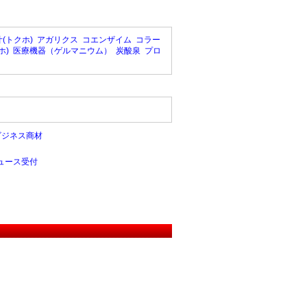
(トクホ)
アガリクス
コエンザイム
コラー
ホ)
医療機器（ゲルマニウム）
炭酸泉
プロ
ビジネス商材
ュース受付