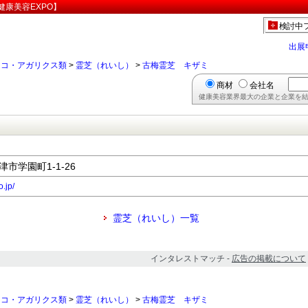
康美容EXPO】
検討中
出展
ノコ・アガリクス類
>
霊芝（れいし）
>
古梅霊芝 キザミ
商材
会社名
健康美容業界最大の企業と企業を結
津市学園町1-1-26
.jp/
霊芝（れいし）一覧
インタレストマッチ -
広告の掲載について
ノコ・アガリクス類
>
霊芝（れいし）
>
古梅霊芝 キザミ