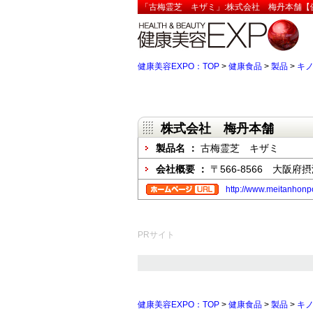
「古梅霊芝 キザミ」:株式会社 梅丹本舗【健
健康美容EXPO：TOP
>
健康食品
>
製品
>
キ
株式会社 梅丹本舗
製品名 ：
古梅霊芝 キザミ
会社概要 ：
〒566-8566 大阪府摂
http://www.meitanhonpo
PRサイト
健康美容EXPO：TOP
>
健康食品
>
製品
>
キ