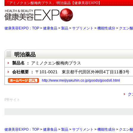
「アミノクエン酸梅肉プラス」:明治薬品【健康美容EXPO】
健康美容EXPO：TOP
>
健康食品
>
製品
>
サプリメント
>
機能性成分
>
クエン
明治薬品
製品名 ：
アミノクエン酸梅肉プラス
会社概要 ：
〒101-0021 東京都千代田区外神田4丁目11番3号
http://www.meijiyakuhin.co.jp/goods/goods6.html
ク
PRサイト
健康美容EXPO：TOP
>
健康食品
>
製品
>
サプリメント
>
機能性成分
>
クエン