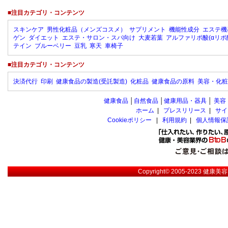
■注目カテゴリ・コンテンツ
スキンケア
男性化粧品（メンズコスメ）
サプリメント
機能性成分
エステ機
ゲン
ダイエット
エステ・サロン・スパ向け
大麦若葉
アルファリポ酸(αリポ
テイン
ブルーベリー
豆乳
寒天
車椅子
■注目カテゴリ・コンテンツ
決済代行
印刷
健康食品の製造(受託製造)
化粧品
健康食品の原料
美容・化粧
健康食品
│
自然食品
│
健康用品・器具
│
美容
ホーム
|
プレスリリース
|
サイ
Cookieポリシー
|
利用規約
|
個人情報保
Copyright© 2005-2023
健康美容