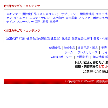
■注目カテゴリ・コンテンツ
スキンケア
男性化粧品（メンズコスメ）
サプリメント
機能性成分
エステ機
ゲン
ダイエット
エステ・サロン・スパ向け
大麦若葉
アルファリポ酸(αリポ
テイン
ブルーベリー
豆乳
寒天
車椅子
■注目カテゴリ・コンテンツ
決済代行
印刷
健康食品の製造(受託製造)
化粧品
健康食品の原料
美容・化粧
健康食品
│
自然食品
│
健康用品・器具
│
美容
ホーム
|
プレスリリース
|
サイ
Cookieポリシー
|
利用規約
|
個人情報保
Copyright© 2005-2023
健康美容