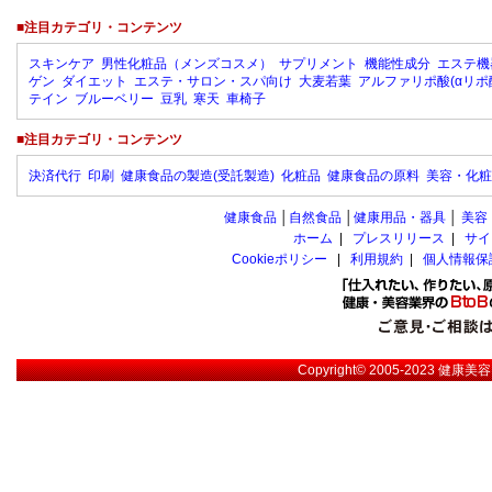
■注目カテゴリ・コンテンツ
スキンケア
男性化粧品（メンズコスメ）
サプリメント
機能性成分
エステ機
ゲン
ダイエット
エステ・サロン・スパ向け
大麦若葉
アルファリポ酸(αリポ
テイン
ブルーベリー
豆乳
寒天
車椅子
■注目カテゴリ・コンテンツ
決済代行
印刷
健康食品の製造(受託製造)
化粧品
健康食品の原料
美容・化粧
健康食品
│
自然食品
│
健康用品・器具
│
美容
ホーム
|
プレスリリース
|
サイ
Cookieポリシー
|
利用規約
|
個人情報保
Copyright© 2005-2023
健康美容