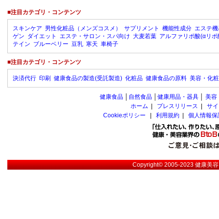
■注目カテゴリ・コンテンツ
スキンケア
男性化粧品（メンズコスメ）
サプリメント
機能性成分
エステ機
ゲン
ダイエット
エステ・サロン・スパ向け
大麦若葉
アルファリポ酸(αリポ
テイン
ブルーベリー
豆乳
寒天
車椅子
■注目カテゴリ・コンテンツ
決済代行
印刷
健康食品の製造(受託製造)
化粧品
健康食品の原料
美容・化粧
健康食品
│
自然食品
│
健康用品・器具
│
美容
ホーム
|
プレスリリース
|
サイ
Cookieポリシー
|
利用規約
|
個人情報保
Copyright© 2005-2023
健康美容