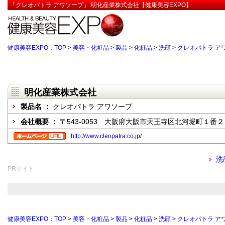
「クレオパトラ アワソープ」:明化産業株式会社【健康美容EXPO】
健康美容EXPO：TOP
>
美容・化粧品
>
製品
>
化粧品
>
洗顔
>
クレオパトラ ア
明化産業株式会社
製品名 ：
クレオパトラ アワソープ
会社概要 ：
〒543-0053 大阪府大阪市天王寺区北河堀町１番
http://www.cleopatra.co.jp/
洗
PRサイト
健康美容EXPO：TOP
>
美容・化粧品
>
製品
>
化粧品
>
洗顔
>
クレオパトラ ア