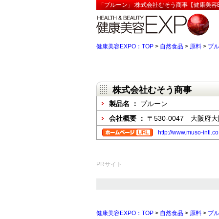
「プルーン」:株式会社むそう商事【健康美容E
健康美容EXPO：TOP
>
自然食品
>
原料
>
プ
株式会社むそう商事
製品名 ：
プルーン
会社概要 ：
〒530-0047 大阪
http://www.muso-intl.co
PRサイト
健康美容EXPO：TOP
>
自然食品
>
原料
>
プ