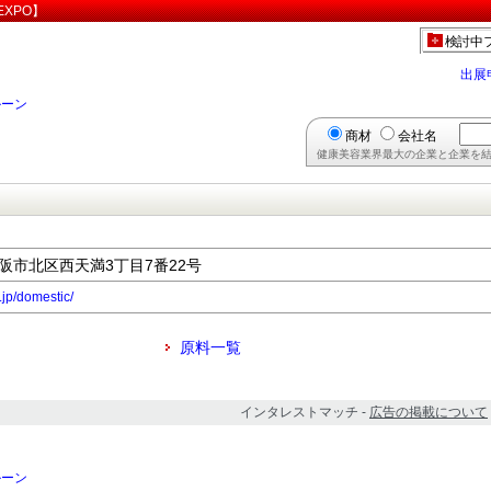
XPO】
検討中
出展
ルーン
商材
会社名
健康美容業界最大の企業と企業を結
府大阪市北区西天満3丁目7番22号
.jp/domestic/
原料一覧
インタレストマッチ -
広告の掲載について
ルーン