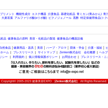
プリメント
機能性成分
エステ機器
介護食品
基礎化粧品
青ミカン(青みかん)
青汁
大麦若葉
アルファリポ酸(αリポ酸)
ピクノジェノール
黒酢
特定保健用食品(トク
化粧品
健康食品の原料
美容・化粧品の製造
健康食品の機器設備
自然食品
│
健康用品・器具
│
美容
│
ハーブ・アロマ
│
団体・学会
│
介護・福祉
│
ホーム
|
プレスリリース
|
サイトマップ
|
Zenken株式会社 会社概要
|
ヘルプ
ポリシー
|
利用規約
|
個人情報保護ポリシー
|
お問合わせ
|
プレスリリース・ニ
Copyright© 2005-2023
健康美容EXPO
[
Zenken株式会社
] All Rights Reserved.