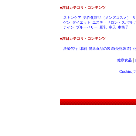
■注目カテゴリ・コンテンツ
スキンケア
男性化粧品（メンズコスメ）
サ
ゲン
ダイエット
エステ・サロン・スパ向け
テイン
ブルーベリー
豆乳
寒天
車椅子
■注目カテゴリ・コンテンツ
決済代行
印刷
健康食品の製造(受託製造)
健康食品
│
Cookie