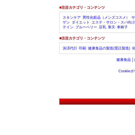
■注目カテゴリ・コンテンツ
スキンケア
男性化粧品（メンズコスメ）
サ
ゲン
ダイエット
エステ・サロン・スパ向け
テイン
ブルーベリー
豆乳
寒天
車椅子
■注目カテゴリ・コンテンツ
決済代行
印刷
健康食品の製造(受託製造)
健康食品
│
Cookie