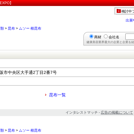
EXPO】
検討中
出展
藻類
>
昆布
>
ムソー 根昆布
商材
会社名
健康美容業界最大の企業と企業を結
府大阪市中央区大手通2丁目2番7号
昆布一覧
インタレストマッチ -
広告の掲載について
藻類
>
昆布
>
ムソー 根昆布