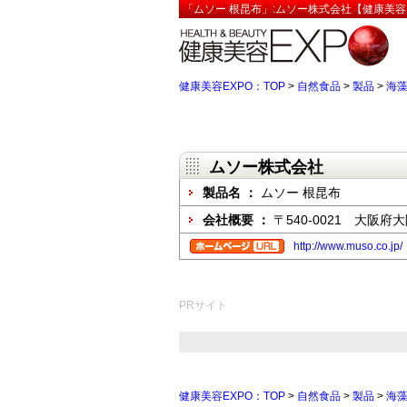
「ムソー 根昆布」:ムソー株式会社【健康美容
健康美容EXPO：TOP
>
自然食品
>
製品
>
海
ムソー株式会社
製品名 ：
ムソー 根昆布
会社概要 ：
〒540-0021 大阪
http://www.muso.co.jp/
PRサイト
健康美容EXPO：TOP
>
自然食品
>
製品
>
海