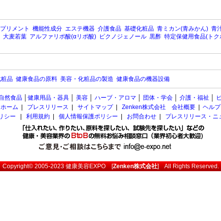
プリメント
機能性成分
エステ機器
介護食品
基礎化粧品
青ミカン(青みかん)
青汁
大麦若葉
アルファリポ酸(αリポ酸)
ピクノジェノール
黒酢
特定保健用食品(トク
化粧品
健康食品の原料
美容・化粧品の製造
健康食品の機器設備
自然食品
│
健康用品・器具
│
美容
│
ハーブ・アロマ
│
団体・学会
│
介護・福祉
│
ホーム
|
プレスリリース
|
サイトマップ
|
Zenken株式会社 会社概要
|
ヘルプ
ポリシー
|
利用規約
|
個人情報保護ポリシー
|
お問合わせ
|
プレスリリース・ニ
Copyright© 2005-2023
健康美容EXPO
[
Zenken株式会社
] All Rights Reserved.