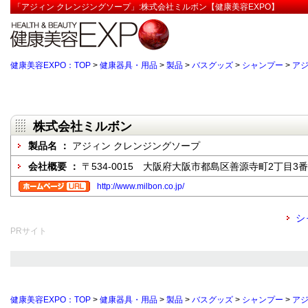
「アジィン クレンジングソープ」:株式会社ミルボン【健康美容EXPO】
健康美容EXPO：TOP
>
健康器具・用品
>
製品
>
バスグッズ
>
シャンプー
>
アジ
株式会社ミルボン
製品名 ：
アジィン クレンジングソープ
会社概要 ：
〒534-0015 大阪府大阪市都島区善源寺町2丁目3番
http://www.milbon.co.jp/
シ
PRサイト
健康美容EXPO：TOP
>
健康器具・用品
>
製品
>
バスグッズ
>
シャンプー
>
アジ