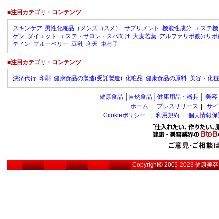
■注目カテゴリ・コンテンツ
スキンケア
男性化粧品（メンズコスメ）
サプリメント
機能性成分
エステ機
ゲン
ダイエット
エステ・サロン・スパ向け
大麦若葉
アルファリポ酸(αリポ
テイン
ブルーベリー
豆乳
寒天
車椅子
■注目カテゴリ・コンテンツ
決済代行
印刷
健康食品の製造(受託製造)
化粧品
健康食品の原料
美容・化粧
健康食品
│
自然食品
│
健康用品・器具
│
美容
ホーム
|
プレスリリース
|
サイ
Cookieポリシー
|
利用規約
|
個人情報保
Copyright© 2005-2023
健康美容