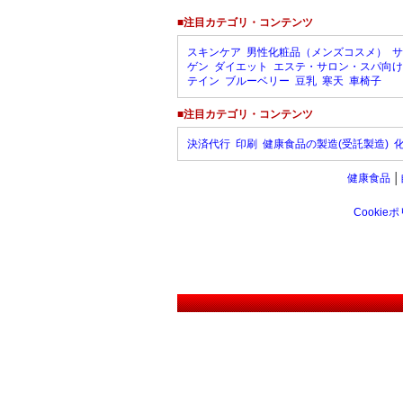
■注目カテゴリ・コンテンツ
スキンケア
男性化粧品（メンズコスメ）
サ
ゲン
ダイエット
エステ・サロン・スパ向け
テイン
ブルーベリー
豆乳
寒天
車椅子
■注目カテゴリ・コンテンツ
決済代行
印刷
健康食品の製造(受託製造)
健康食品
│
Cookie