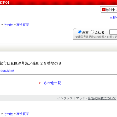
XPO】
検討中
出展
茶
>
その他
>
爽快夏茶
商材
会社名
健康美容業界最大の企業と企業を結
都府京都市伏見区深草泓ノ壷町２９番地の８
oduct/slim/
その他一覧
インタレストマッチ -
広告の掲載について
茶
>
その他
>
爽快夏茶