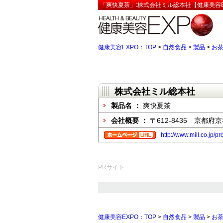
「爽快夏茶」:株式会社ミル総本社【健康美容E
健康美容EXPO：TOP
>
自然食品
>
製品
>
お
株式会社ミル総本社
製品名 ：
爽快夏茶
会社概要 ：
〒612-8435 京
http://www.mill.co.jp/pr
PRサイト
健康美容EXPO：TOP
>
自然食品
>
製品
>
お