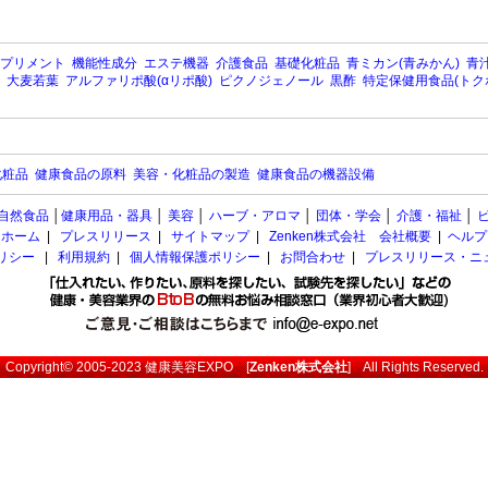
プリメント
機能性成分
エステ機器
介護食品
基礎化粧品
青ミカン(青みかん)
青汁
大麦若葉
アルファリポ酸(αリポ酸)
ピクノジェノール
黒酢
特定保健用食品(トク
化粧品
健康食品の原料
美容・化粧品の製造
健康食品の機器設備
自然食品
│
健康用品・器具
│
美容
│
ハーブ・アロマ
│
団体・学会
│
介護・福祉
│
ホーム
|
プレスリリース
|
サイトマップ
|
Zenken株式会社 会社概要
|
ヘルプ
ポリシー
|
利用規約
|
個人情報保護ポリシー
|
お問合わせ
|
プレスリリース・ニ
Copyright© 2005-2023
健康美容EXPO
[
Zenken株式会社
] All Rights Reserved.