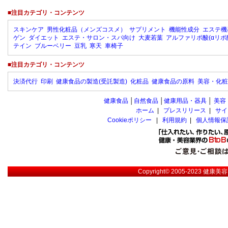
■注目カテゴリ・コンテンツ
スキンケア
男性化粧品（メンズコスメ）
サプリメント
機能性成分
エステ機
ゲン
ダイエット
エステ・サロン・スパ向け
大麦若葉
アルファリポ酸(αリポ
テイン
ブルーベリー
豆乳
寒天
車椅子
■注目カテゴリ・コンテンツ
決済代行
印刷
健康食品の製造(受託製造)
化粧品
健康食品の原料
美容・化粧
健康食品
│
自然食品
│
健康用品・器具
│
美容
ホーム
|
プレスリリース
|
サイ
Cookieポリシー
|
利用規約
|
個人情報保
Copyright© 2005-2023
健康美容