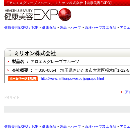
「アロエ＆グレープフルーツ」:ミリオン株式会社【健康美容EXPO】
健康美容EXPO：TOP
>
健康食品
>
製品
>
ハーブ
>
西洋ハーブ加工食品
>
アロ
ミリオン株式会社
製品名 ：
アロエ＆グレープフルーツ
会社概要 ：
〒330-0854 埼玉県さいたま市大宮区桜木町1-12-5
http://www.millionpower.co.jp/grape.html
ア
PRサイト
健康美容EXPO：TOP
>
健康食品
>
製品
>
ハーブ
>
西洋ハーブ加工食品
>
アロ