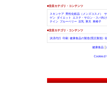
■注目カテゴリ・コンテンツ
スキンケア
男性化粧品（メンズコスメ）
サ
ゲン
ダイエット
エステ・サロン・スパ向け
テイン
ブルーベリー
豆乳
寒天
車椅子
■注目カテゴリ・コンテンツ
決済代行
印刷
健康食品の製造(受託製造)
健康食品
│
Cookie