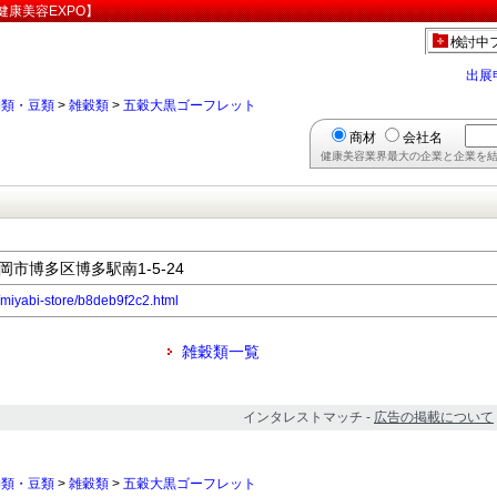
康美容EXPO】
検討中
出展
物類・豆類
>
雑穀類
>
五穀大黒ゴーフレット
商材
会社名
健康美容業界最大の企業と企業を結
福岡市博多区博多駅南1-5-24
p/miyabi-store/b8deb9f2c2.html
雑穀類一覧
インタレストマッチ -
広告の掲載について
物類・豆類
>
雑穀類
>
五穀大黒ゴーフレット