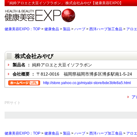
「純粋アロエと大豆イソフラボン」:株式会社みやび【健康美容EXPO】
健康美容EXPO：TOP
>
健康食品
>
製品
>
ハーブ
>
西洋ハーブ加工食品
>
アロ
株式会社みやび
製品名 ：
純粋アロエと大豆イソフラボン
会社概要 ：
〒812-0016 福岡県福岡市博多区博多駅南1-5-24
http://store.yahoo.co.jp/miyabi-store/bde3bfe8a5.html
ア
PRサイト
健康美容EXPO：TOP
>
健康食品
>
製品
>
ハーブ
>
西洋ハーブ加工食品
>
アロ