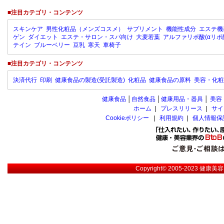
■注目カテゴリ・コンテンツ
スキンケア
男性化粧品（メンズコスメ）
サプリメント
機能性成分
エステ機
ゲン
ダイエット
エステ・サロン・スパ向け
大麦若葉
アルファリポ酸(αリポ
テイン
ブルーベリー
豆乳
寒天
車椅子
■注目カテゴリ・コンテンツ
決済代行
印刷
健康食品の製造(受託製造)
化粧品
健康食品の原料
美容・化粧
健康食品
│
自然食品
│
健康用品・器具
│
美容
ホーム
|
プレスリリース
|
サイ
Cookieポリシー
|
利用規約
|
個人情報保
Copyright© 2005-2023
健康美容