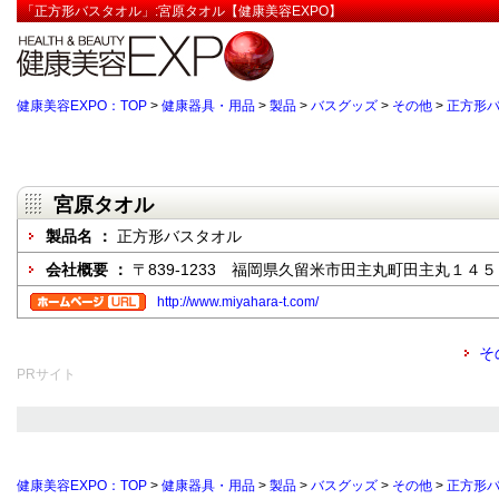
「正方形バスタオル」:宮原タオル【健康美容EXPO】
健康美容EXPO：TOP
>
健康器具・用品
>
製品
>
バスグッズ
>
その他
>
正方形
宮原タオル
製品名 ：
正方形バスタオル
会社概要 ：
〒839-1233 福岡県久留米市田主丸町田主丸１４
http://www.miyahara-t.com/
そ
PRサイト
健康美容EXPO：TOP
>
健康器具・用品
>
製品
>
バスグッズ
>
その他
>
正方形