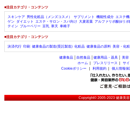
■注目カテゴリ・コンテンツ
スキンケア
男性化粧品（メンズコスメ）
サプリメント
機能性成分
エステ機
ゲン
ダイエット
エステ・サロン・スパ向け
大麦若葉
アルファリポ酸(αリポ
テイン
ブルーベリー
豆乳
寒天
車椅子
■注目カテゴリ・コンテンツ
決済代行
印刷
健康食品の製造(受託製造)
化粧品
健康食品の原料
美容・化粧
健康食品
│
自然食品
│
健康用品・器具
│
美容
ホーム
|
プレスリリース
|
サイ
Cookieポリシー
|
利用規約
|
個人情報保
Copyright© 2005-2023
健康美容