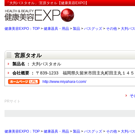
「大判バスタオル」:宮原タオル【健康美容EXPO】
健康美容EXPO：TOP
>
健康器具・用品
>
製品
>
バスグッズ
>
その他
>
大判バ
宮原タオル
製品名 ：
大判バスタオル
会社概要 ：
〒839-1233 福岡県久留米市田主丸町田主丸１４
http://www.miyahara-t.com/
そ
PRサイト
健康美容EXPO：TOP
>
健康器具・用品
>
製品
>
バスグッズ
>
その他
>
大判バ