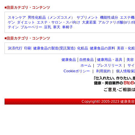
■注目カテゴリ・コンテンツ
スキンケア
男性化粧品（メンズコスメ）
サプリメント
機能性成分
エステ機
ゲン
ダイエット
エステ・サロン・スパ向け
大麦若葉
アルファリポ酸(αリポ
テイン
ブルーベリー
豆乳
寒天
車椅子
■注目カテゴリ・コンテンツ
決済代行
印刷
健康食品の製造(受託製造)
化粧品
健康食品の原料
美容・化粧
健康食品
│
自然食品
│
健康用品・器具
│
美容
ホーム
|
プレスリリース
|
サイ
Cookieポリシー
|
利用規約
|
個人情報保
Copyright© 2005-2023
健康美容