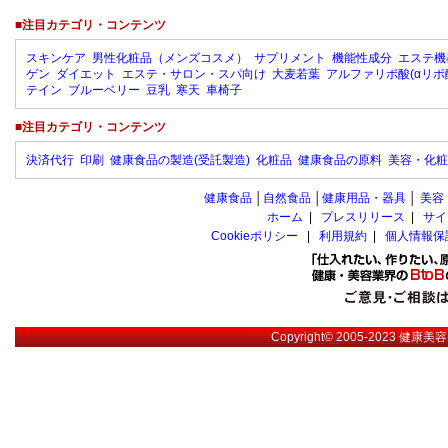
■注目カテゴリ・コンテンツ
スキンケア
男性化粧品（メンズコスメ）
サプリメント
機能性成分
エステ機
ゲン
ダイエット
エステ・サロン・スパ向け
大麦若葉
アルファリポ酸(αリポ
テイン
ブルーベリー
豆乳
寒天
車椅子
■注目カテゴリ・コンテンツ
決済代行
印刷
健康食品の製造(受託製造)
化粧品
健康食品の原料
美容・化粧
健康食品
│
自然食品
│
健康用品・器具
│
美容
ホーム
|
プレスリリース
|
サイ
Cookieポリシー
|
利用規約
|
個人情報保
Copyright© 2005-2023
健康美容