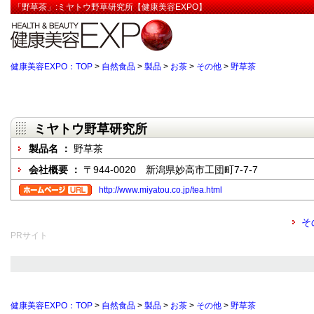
「野草茶」:ミヤトウ野草研究所【健康美容EXPO】
健康美容EXPO：TOP
>
自然食品
>
製品
>
お茶
>
その他
>
野草茶
ミヤトウ野草研究所
製品名 ：
野草茶
会社概要 ：
〒944-0020 新潟県妙高市工団町7-7-7
http://www.miyatou.co.jp/tea.html
そ
PRサイト
健康美容EXPO：TOP
>
自然食品
>
製品
>
お茶
>
その他
>
野草茶