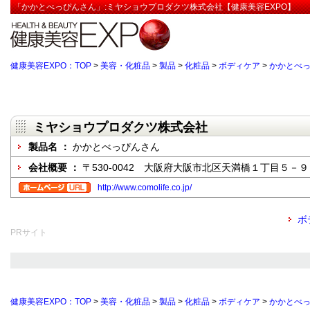
「かかとべっぴんさん」:ミヤショウプロダクツ株式会社【健康美容EXPO】
健康美容EXPO：TOP
>
美容・化粧品
>
製品
>
化粧品
>
ボディケア
>
かかとべ
ミヤショウプロダクツ株式会社
製品名 ：
かかとべっぴんさん
会社概要 ：
〒530-0042 大阪府大阪市北区天満橋１丁目５－９
http://www.comolife.co.jp/
ボ
PRサイト
健康美容EXPO：TOP
>
美容・化粧品
>
製品
>
化粧品
>
ボディケア
>
かかとべ