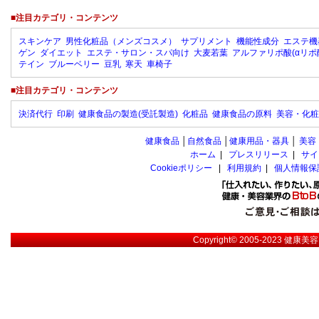
■注目カテゴリ・コンテンツ
スキンケア
男性化粧品（メンズコスメ）
サプリメント
機能性成分
エステ機
ゲン
ダイエット
エステ・サロン・スパ向け
大麦若葉
アルファリポ酸(αリポ
テイン
ブルーベリー
豆乳
寒天
車椅子
■注目カテゴリ・コンテンツ
決済代行
印刷
健康食品の製造(受託製造)
化粧品
健康食品の原料
美容・化粧
健康食品
│
自然食品
│
健康用品・器具
│
美容
ホーム
|
プレスリリース
|
サイ
Cookieポリシー
|
利用規約
|
個人情報保
Copyright© 2005-2023
健康美容