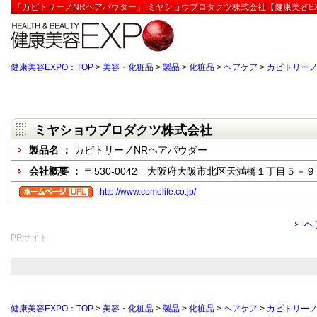
「カピトリーノNRヘアパウダー」:ミヤショウプロダクツ株式会社【健康美容EX
健康美容EXPO：TOP
>
美容・化粧品
>
製品
>
化粧品
>
ヘアケア
>
カピトリーノ
ミヤショウプロダクツ株式会社
製品名 ：
カピトリーノNRヘアパウダー
会社概要 ：
〒530-0042 大阪府大阪市北区天満橋１丁目５－９
http://www.comolife.co.jp/
ヘ
PRサイト
健康美容EXPO：TOP
>
美容・化粧品
>
製品
>
化粧品
>
ヘアケア
>
カピトリーノ