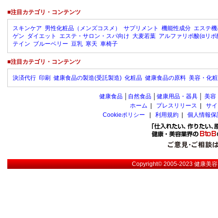
■注目カテゴリ・コンテンツ
スキンケア
男性化粧品（メンズコスメ）
サプリメント
機能性成分
エステ機
ゲン
ダイエット
エステ・サロン・スパ向け
大麦若葉
アルファリポ酸(αリポ
テイン
ブルーベリー
豆乳
寒天
車椅子
■注目カテゴリ・コンテンツ
決済代行
印刷
健康食品の製造(受託製造)
化粧品
健康食品の原料
美容・化粧
健康食品
│
自然食品
│
健康用品・器具
│
美容
ホーム
|
プレスリリース
|
サイ
Cookieポリシー
|
利用規約
|
個人情報保
Copyright© 2005-2023
健康美容